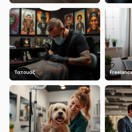
Τατουάζ
Freelanc