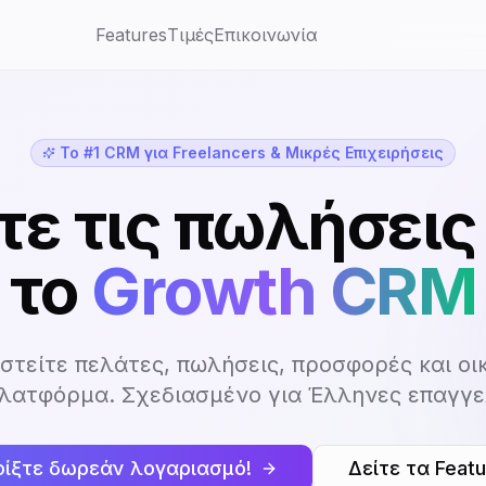
Features
Τιμές
Επικοινωνία
Το #1 CRM για Freelancers & Μικρές Επιχειρήσεις
ε τις πωλήσεις
το
Growth CRM
ιστείτε πελάτες, πωλήσεις, προσφορές και οι
πλατφόρμα. Σχεδιασμένο για Έλληνες επαγγε
οίξτε δωρεάν λογαριασμό!
Δείτε τα Feat