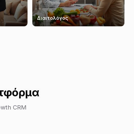
Διαιτολόγος
ατφόρμα
rowth CRM