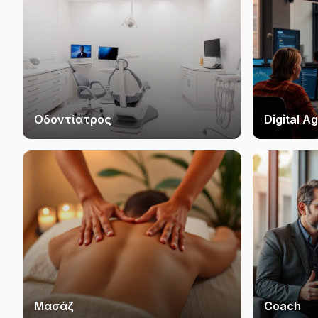
Οδοντίατρος
Digital A
Μασάζ
Coach