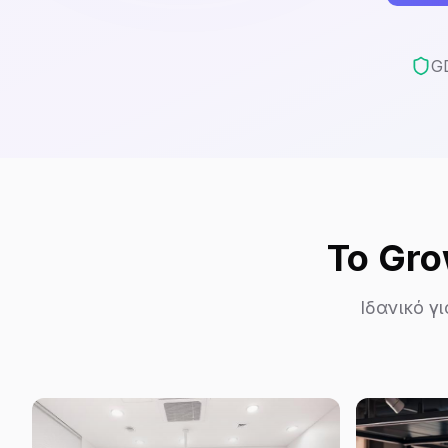
G
Το Gro
Ιδανικό γ