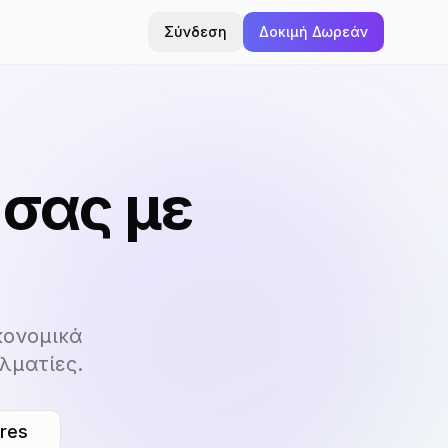
Σύνδεση
Δοκιμή Δωρεάν
 σας με
κονομικά
λματίες.
ures