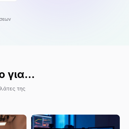
σεων
 για...
ελάτες της